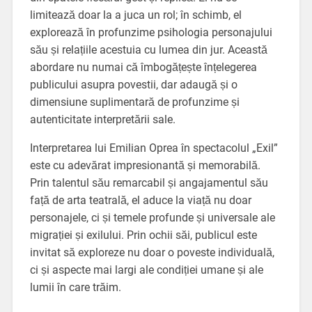
limitează doar la a juca un rol; în schimb, el
explorează în profunzime psihologia personajului
său și relațiile acestuia cu lumea din jur. Această
abordare nu numai că îmbogățește înțelegerea
publicului asupra povestii, dar adaugă și o
dimensiune suplimentară de profunzime și
autenticitate interpretării sale.
Interpretarea lui Emilian Oprea în spectacolul „Exil”
este cu adevărat impresionantă și memorabilă.
Prin talentul său remarcabil și angajamentul său
față de arta teatrală, el aduce la viață nu doar
personajele, ci și temele profunde și universale ale
migrației și exilului. Prin ochii săi, publicul este
invitat să exploreze nu doar o poveste individuală,
ci și aspecte mai largi ale condiției umane și ale
lumii în care trăim.