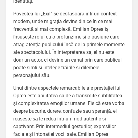
identități.
Povestea lui „Exil” se desfășoară într-un context
modern, unde migrația devine din ce în ce mai
frecventă și mai complexă. Emilian Oprea își
însușește rolul cu o profunzime și o pasiune care
atrag atenția publicului încă de la primele momente
ale spectacolului. În interpretarea sa, el nu este
doar un actor, ci devine un canal prin care publicul
poate simți și înțelege trăirile și dilemele
personajului său.
Unul dintre aspectele remarcabile ale prestației lui
Oprea este abilitatea sa de a transmite subtilitatea
și complexitatea emoțiilor umane. Fie că este vorba
despre bucurie, durere, confuzie sau speranță, el
reușește să le redea într-un mod autentic și
captivant. Prin intermediul gesturilor, expresiilor
faciale și intonației vocii sale, Emilian Oprea