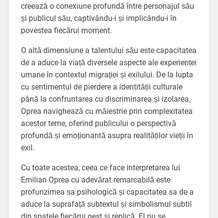
creează o conexiune profundă între personajul său
și publicul său, captivându-i și implicându-i în
povestea fiecărui moment.
O altă dimensiune a talentului său este capacitatea
de a aduce la viață diversele aspecte ale experienței
umane în contextul migrației și exilului. De la lupta
cu sentimentul de pierdere a identității culturale
până la confruntarea cu discriminarea și izolarea,
Oprea navighează cu măiestrie prin complexitatea
acestor teme, oferind publicului o perspectivă
profundă și emoționantă asupra realităților vieții în
exil.
Cu toate acestea, ceea ce face interpretarea lui
Emilian Oprea cu adevărat remarcabilă este
profunzimea sa psihologică și capacitatea sa de a
aduce la suprafață subtextul și simbolismul subtil
din spatele fiecărui gest și replică. El nu se