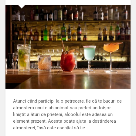
Atunci când participi la o petrecere, fie că te bucuri de
atmosfera unui club animat sau preferi un foișor
liniștit alături de prieteni, alcoolul este adesea un
element prezent. Acesta poate ajuta la destinderea
atmosferei, însă este esențial să fie…