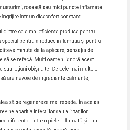
ar usturimi, roșeață sau mici puncte inflamate
ngrijire într-un disconfort constant.
ul dintre cele mai eficiente produse pentru
ă special pentru a reduce inflamația și pentru
 În câteva minute de la aplicare, senzația de
pe să se refacă. Mulți oameni ignoră acest
e sau loțiuni obișnuite. De cele mai multe ori
rasă are nevoie de ingrediente calmante,
ielea să se regenereze mai repede. În același
ine apariția infecțiilor sau a iritațiilor
ce diferența dintre o piele inflamată și una
nțelegi ce este această cremă, cum