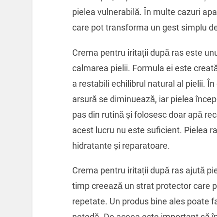
pielea vulnerabilă. În multe cazuri ap
care pot transforma un gest simplu de î
Crema pentru iritații după ras este un
calmarea pielii. Formula ei este creat
a restabili echilibrul natural al pielii.
arsură se diminuează, iar pielea înce
pas din rutină și folosesc doar apă rec
acest lucru nu este suficient. Pielea 
hidratante și reparatoare.
Crema pentru iritații după ras ajută p
timp creează un strat protector care prev
repetate. Un produs bine ales poate fa
netedă. De aceea este important să î