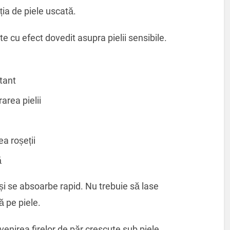
ția de piele uscată.
 cu efect dovedit asupra pielii sensibile.
tant
rea pielii
a roșeții
ă
și se absoarbe rapid. Nu trebuie să lase
ă pe piele.
venirea firelor de păr crescute sub piele.