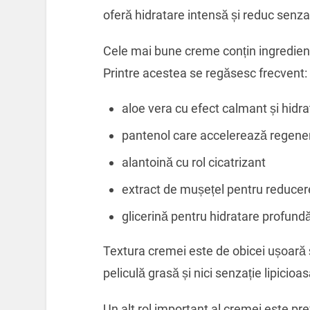
oferă hidratare intensă și reduc senza
Cele mai bune creme conțin ingrediente
Printre acestea se regăsesc frecvent:
aloe vera cu efect calmant și hidra
pantenol care accelerează regenera
alantoină cu rol cicatrizant
extract de mușețel pentru reducere
glicerină pentru hidratare profund
Textura cremei este de obicei ușoară 
peliculă grasă și nici senzație lipicioas
Un alt rol important al cremei este pre