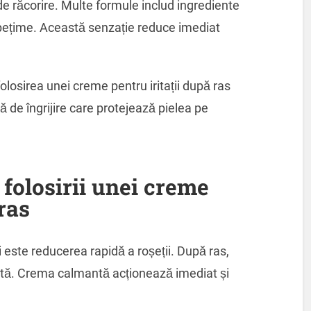
de răcorire. Multe formule includ ingrediente
spețime. Această senzație reduce imediat
olosirea unei creme pentru iritații după ras
ă de îngrijire care protejează pielea pe
e folosirii unei creme
 ras
i este reducerea rapidă a roșeții. După ras,
mată. Crema calmantă acționează imediat și