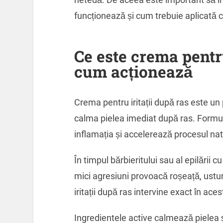
funcționează și cum trebuie aplicată co
Ce este crema pentru
cum acționează
Crema pentru iritații după ras este 
calma pielea imediat după ras. Formul
inflamația și accelerează procesul natu
În timpul bărbieritului sau al epilării 
mici agresiuni provoacă roșeață, ustur
iritații după ras intervine exact în ac
Ingredientele active calmează pielea ș