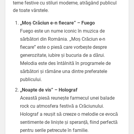
teme festive cu stiluri moderne, atrăgând publicul
de toate vârstele.
„Moș Crăciun e-n fiecare” – Fuego
Fuego este un nume iconic în muzica de
sărbători din România. „Moș Crăciun e-n
fiecare” este o piesă care vorbește despre
generozitate, iubire și bucuria de a dărui.
Melodia este des întâlnită în programele de
sărbători și rămâne una dintre preferatele
publicului.
„Noapte de vis” – Holograf
Această piesă reunește farmecul unei balade
rock cu atmosfera festivă a Crăciunului.
Holograf a reușit să creeze o melodie ce evocă
sentimente de liniște și speranță, fiind perfectă
pentru serile petrecute în familie.