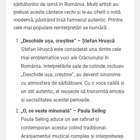
sărbătorilor de iarnă în România. Mulți artiști au
preluat aceste cântece vechi și le-au oferit o notă
modernă, păstrând însă farmecul autentic. Printre
cele mai populare reinterpretări se numără:
„Deschide ușa, creștine” – Ștefan Hrușcă
Ștefan Hrușcă este considerat una dintre cele
mai emblematice voci ale Crăciunului în
România. Interpretările sale de colinde, inclusiv
„Deschide ușa, creștine”, au devenit sinonime
cu atmosfera de sărbătoare. Cu o voce caldă și
un stil autentic, el reușește să transmită emoția
și sacralitatea acestei perioade.
„O, ce veste minunată” – Paula Seling
Paula Seling aduce un aer rafinat și
contemporan acestui colind tradițional.
Aranjamentul muzical complex și interpretarea