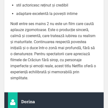
stil actoricesc reținut și credibil
adaptare excelentă la povești intime
Noël entre ses mains 2 nu este un film care caută
aplauze zgomotoase. Este o producție sinceră,
calmă și coerentă, care tratează iubirea cu realism
și maturitate. Continuarea respectă povestea
inițială și o duce într-o zonă mai profundă, fără să
o denatureze. Pentru spectatorii care apreciază
filmele de Crăciun fără sirop, cu personaje
imperfecte și emoții reale, acest titlu Netflix oferă o
experiență echilibrată și memorabilă prin
simplitate.
Dorina