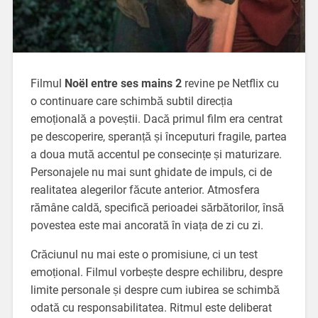
Filmul
Noël entre ses mains 2
revine pe Netflix cu
o continuare care schimbă subtil direcția
emoțională a poveștii. Dacă primul film era centrat
pe descoperire, speranță și începuturi fragile, partea
a doua mută accentul pe consecințe și maturizare.
Personajele nu mai sunt ghidate de impuls, ci de
realitatea alegerilor făcute anterior. Atmosfera
rămâne caldă, specifică perioadei sărbătorilor, însă
povestea este mai ancorată în viața de zi cu zi.
Crăciunul nu mai este o promisiune, ci un test
emoțional. Filmul vorbește despre echilibru, despre
limite personale și despre cum iubirea se schimbă
odată cu responsabilitatea. Ritmul este deliberat