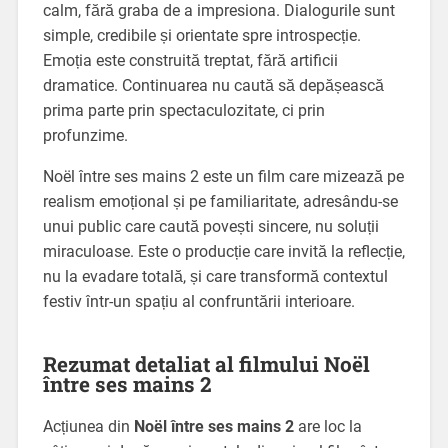
calm, fără graba de a impresiona. Dialogurile sunt
simple, credibile și orientate spre introspecție.
Emoția este construită treptat, fără artificii
dramatice. Continuarea nu caută să depășească
prima parte prin spectaculozitate, ci prin
profunzime.
Noël între ses mains 2 este un film care mizează pe
realism emoțional și pe familiaritate, adresându-se
unui public care caută povești sincere, nu soluții
miraculoase. Este o producție care invită la reflecție,
nu la evadare totală, și care transformă contextul
festiv într-un spațiu al confruntării interioare.
Rezumat detaliat al filmului Noël
între ses mains 2
Acțiunea din
Noël între ses mains 2
are loc la