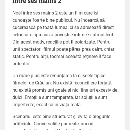
între ses mains 2
Noël între ses mains 2 este un film care își
cunoaște foarte bine publicul. Nu încearcă să
cucerească pe toată lumea, ci se adresează direct
celor care apreciază poveștile intime și ritmul lent.
Din acest motiv, reacțiile pot fi polarizate. Pentru
unii spectatori, filmul poate părea prea calm, chiar
static. Pentru alții, tocmai această reținere îl face
autentic.
Un mare plus este renunțarea la clișeele tipice
filmelor de Crăciun. Nu există reconciliere forțată,
nu există promisiuni goale și nici finaluri excesiv de
dulci. Emoțiile sunt temperate, iar soluțiile sunt
imperfecte, exact ca în viața reală.
Scenariul este bine structurat și evită dialogurile
artificiale. Conversațiile par reale, uneori