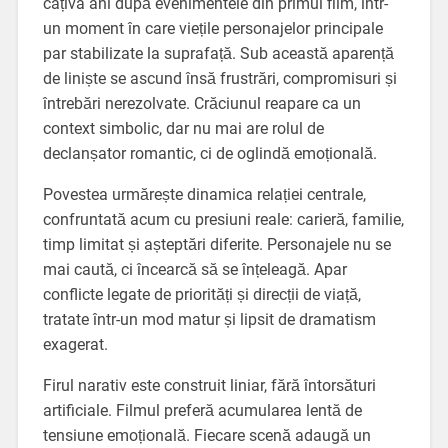
câțiva ani după evenimentele din primul film, într-
un moment în care viețile personajelor principale
par stabilizate la suprafață. Sub această aparență
de liniște se ascund însă frustrări, compromisuri și
întrebări nerezolvate. Crăciunul reapare ca un
context simbolic, dar nu mai are rolul de
declanșator romantic, ci de oglindă emoțională.
Povestea urmărește dinamica relației centrale,
confruntată acum cu presiuni reale: carieră, familie,
timp limitat și așteptări diferite. Personajele nu se
mai caută, ci încearcă să se înțeleagă. Apar
conflicte legate de priorități și direcții de viață,
tratate într-un mod matur și lipsit de dramatism
exagerat.
Firul narativ este construit liniar, fără întorsături
artificiale. Filmul preferă acumularea lentă de
tensiune emoțională. Fiecare scenă adaugă un