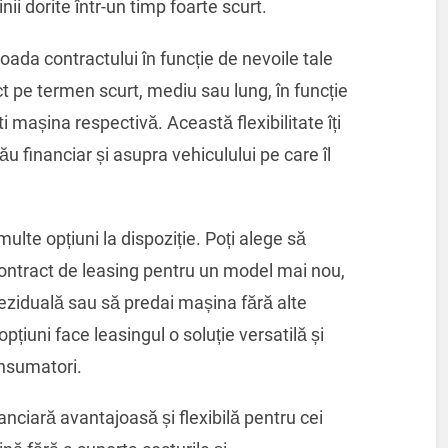
ii dorite într-un timp foarte scurt.
ioada contractului în funcție de nevoile tale
t pe termen scurt, mediu sau lung, în funcție
i mașina respectivă. Această flexibilitate îți
u financiar și asupra vehiculului pe care îl
multe opțiuni la dispoziție. Poți alege să
contract de leasing pentru un model mai nou,
 reziduală sau să predai mașina fără alte
pțiuni face leasingul o soluție versatilă și
onsumatori.
anciară avantajoasă și flexibilă pentru cei