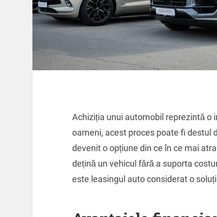
Achiziția unui automobil reprezintă o i
oameni, acest proces poate fi destul de
devenit o opțiune din ce în ce mai atr
dețină un vehicul fără a suporta costuri
este leasingul auto considerat o solu