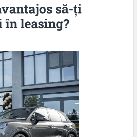
avantajos să-ți
 în leasing?