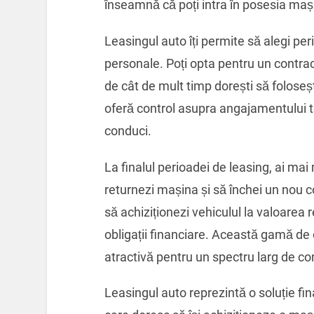
înseamnă că poți intra în posesia mașin
Leasingul auto îți permite să alegi per
personale. Poți opta pentru un contrac
de cât de mult timp dorești să foloseșt
oferă control asupra angajamentului tă
conduci.
La finalul perioadei de leasing, ai mai 
returnezi mașina și să închei un nou 
să achiziționezi vehiculul la valoarea
obligații financiare. Această gamă de o
atractivă pentru un spectru larg de c
Leasingul auto reprezintă o soluție fin