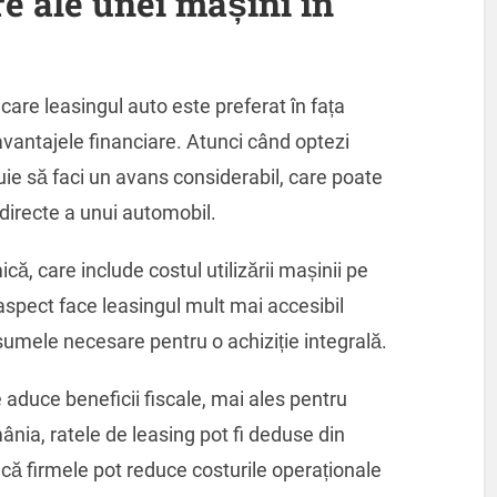
re ale unei mașini în
care leasingul auto este preferat în fața
 avantajele financiare. Atunci când optezi
uie să faci un avans considerabil, care poate
i directe a unui automobil.
că, care include costul utilizării mașinii pe
aspect face leasingul mult mai accesibil
umele necesare pentru o achiziție integrală.
 aduce beneficii fiscale, mai ales pentru
mânia, ratele de leasing pot fi deduse din
că firmele pot reduce costurile operaționale