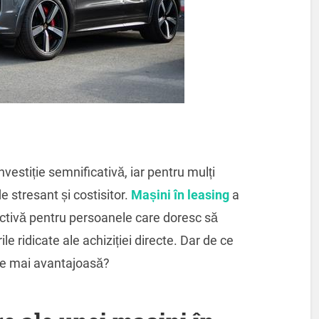
nvestiție semnificativă, iar pentru mulți
 stresant și costisitor.
Mașini în leasing
a
activă pentru persoanele care doresc să
le ridicate ale achiziției directe. Dar de ce
ție mai avantajoasă?