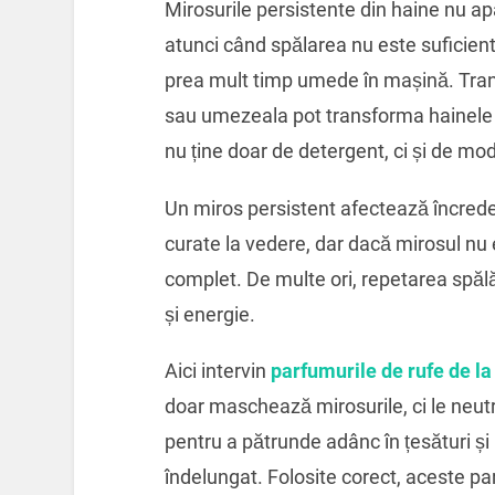
Mirosurile persistente din haine nu ap
atunci când spălarea nu este suficient
prea mult timp umede în mașină. Trans
sau umezeala pot transforma hainele c
nu ține doar de detergent, ci și de modu
Un miros persistent afectează încrede
curate la vedere, dar dacă mirosul nu
complet. De multe ori, repetarea spălă
și energie.
Aici intervin
parfumurile de rufe de la
doar maschează mirosurile, ci le neutr
pentru a pătrunde adânc în țesături ș
îndelungat. Folosite corect, aceste p