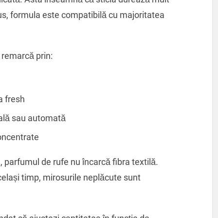
 plus, formula este compatibilă cu majoritatea
 remarcă prin:
la fresh
ală sau automată
oncentrate
 parfumul de rufe nu încarcă fibra textilă.
celași timp, mirosurile neplăcute sunt