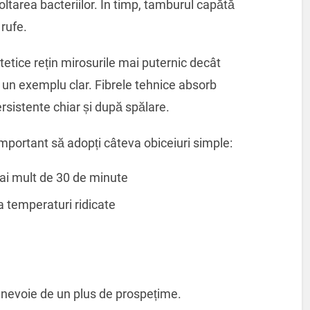
ltarea bacteriilor. În timp, tamburul capătă
 rufe.
intetice rețin mirosurile mai puternic decât
 un exemplu clar. Fibrele tehnice absorb
ersistente chiar și după spălare.
important să adopți câteva obiceiuri simple:
ai mult de 30 de minute
a temperaturi ridicate
e nevoie de un plus de prospețime.