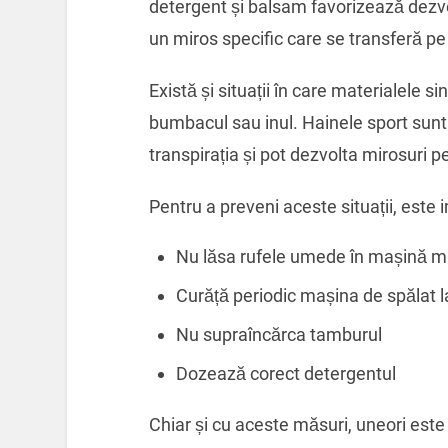
detergent și balsam favorizează dezvo
un miros specific care se transferă pe
Există și situații în care materialele s
bumbacul sau inul. Hainele sport sunt
transpirația și pot dezvolta mirosuri p
Pentru a preveni aceste situații, este 
Nu lăsa rufele umede în mașină m
Curăță periodic mașina de spălat l
Nu supraîncărca tamburul
Dozează corect detergentul
Chiar și cu aceste măsuri, uneori est