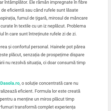
ar întâmplător. Ele rămân impregnate în fibre
 de eficientă sau când rufele sunt lăsate
pirația, fumul de țigară, mirosul de mâncare
urate în textile cu un iz neplăcut. Problema
l în care sunt întreținute rufele zi de zi.
rea și confortul personal. Hainele pot părea
 este plăcut, senzația de prospețime dispare
rii nu rezolvă situația, ci doar consumă timp
 Dasola.ro
, o soluție concentrată care nu
alizează eficient. Formula lor este creată
i pentru a menține un miros plăcut timp
arfumuri transformă complet experiența