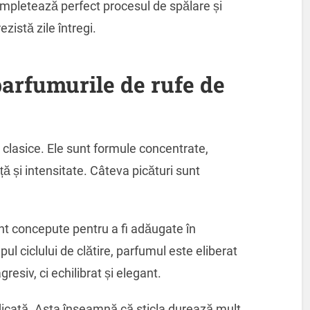
ompletează perfect procesul de spălare și
ezistă zile întregi.
arfumurile de rufe de
 clasice. Ele sunt formule concentrate,
ță și intensitate. Câteva picături sunt
nt concepute pentru a fi adăugate în
l ciclului de clătire, parfumul este eliberat
gresiv, ci echilibrat și elegant.
dicată. Asta înseamnă că sticla durează mult